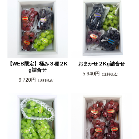
【WEB限定】極み３種２K
おまかせ２Kg詰合せ
g詰合せ
5,940円
（送料税込）
9,720円
（送料税込）